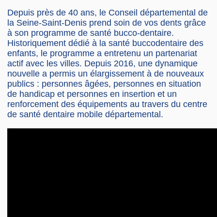
Depuis près de 40 ans, le Conseil départemental de
la Seine-Saint-Denis prend soin de vos dents grâce
à son programme de santé bucco-dentaire.
Historiquement dédié à la santé buccodentaire des
enfants, le programme a entretenu un partenariat
actif avec les villes. Depuis 2016, une dynamique
nouvelle a permis un élargissement à de nouveaux
publics : personnes âgées, personnes en situation
de handicap et personnes en insertion et un
renforcement des équipements au travers du centre
de santé dentaire mobile départemental.