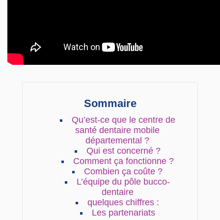
Sommaire
Qu’est-ce que le centre de
santé dentaire mobile
départemental ?
Qui est concerné ?
Comment ça fonctionne ?
Combien ça coûte ?
L’équipe du pôle bucco-
dentaire
quelques chiffres :
Les partenariats